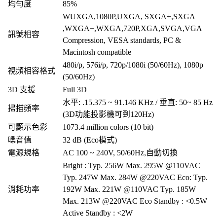
均勻度
85%
WUXGA,1080P,UXGA, SXGA+,SXGA
,WXGA+,WXGA,720P,XGA,SVGA,VGA
訊號相容
Compression, VESA standards, PC &
Macintosh compatible
480i/p, 576i/p, 720p/1080i (50/60Hz), 1080p
視頻相容格式
(50/60Hz)
3D 支援
Full 3D
水平: .15.375 ~ 91.146 KHz / 垂直: 50~ 85 Hz
掃描頻率
(3D功能投影機可到120Hz)
可顯示色彩
1073.4 million colors (10 bit)
噪音值
32 dB (Eco模式)
電源規格
AC 100 ~ 240V, 50/60Hz,自動切換
Bright : Typ. 256W Max. 295W @110VAC
Typ. 247W Max. 284W @220VAC Eco: Typ.
消耗功率
192W Max. 221W @110VAC Typ. 185W
Max. 213W @220VAC Eco Standby : <0.5W
Active Standby : <2W