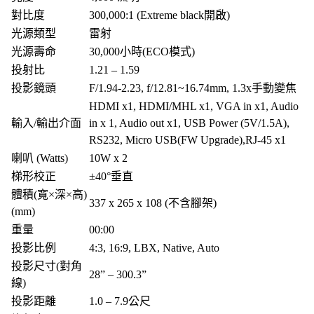
對比度
300,000:1 (Extreme black開啟)
光源類型
雷射
光源壽命
30,000小時(ECO模式)
投射比
1.21 – 1.59
投影鏡頭
F/1.94-2.23, f/12.81~16.74mm, 1.3x手動變焦
HDMI x1, HDMI/MHL x1, VGA in x1, Audio
輸入/輸出介面
in x 1, Audio out x1, USB Power (5V/1.5A),
RS232, Micro USB(FW Upgrade),RJ-45 x1
喇叭 (Watts)
10W x 2
梯形校正
±40°垂直
體積(寬×深×高)
337 x 265 x 108 (不含腳架)
(mm)
重量
00:00
投影比例
4:3, 16:9, LBX, Native, Auto
投影尺寸(對角
28” – 300.3”
線)
投影距離
1.0 – 7.9公尺