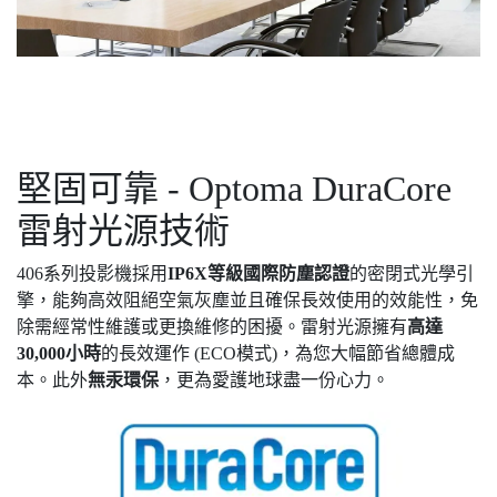
堅固可靠 - Optoma DuraCore
雷射光源技術
406系列投影機採用
IP6X
等級
國際防塵認證
的密閉式光學引
擎，能夠高效阻絕空氣灰塵並且確保長效使用的效能性，免
除需經常性維護或更換維修的困擾。雷射光源擁有
高達
3
0,000
小時
的長效運作 (ECO模式)，為您大幅節省總體成
本。此外
無汞環保
，更為愛護地球盡一份心力。