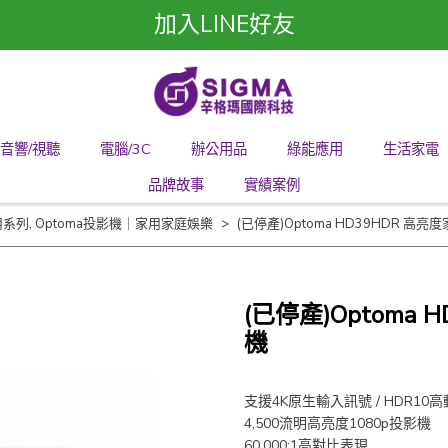
加入LINE好友
音響/視聽
電腦/3C
辦公用品
綠能應用
生活家電
品牌故事
實績案例
用系列
,
Optoma投影機｜家用家庭娛樂
(已停產)Optoma HD39HDR 高
(已停產)Optoma
機
支援4K原生輸入訊號 / HDR10
4,500流明高亮度1080p投影機
60,000:1高對比表現