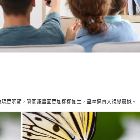
表現更明顯，瞬間讓畫面更加栩栩如生，盡享逼真大視覺震撼。