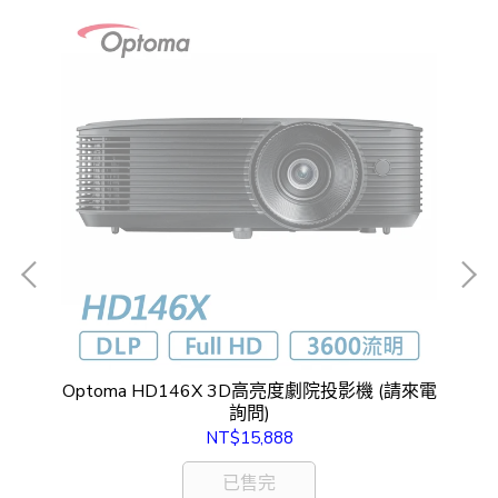
樂投
Optoma HD146X 3D高亮度劇院投影機 (請來電
O
詢問)
NT$15,888
已售完