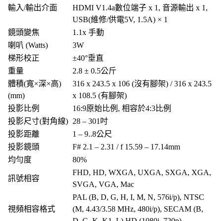
輸入/輸出介面
HDMI V1.4a數位端子 x 1, 音源輸出 x 1,
USB(維修/供電5V, 1.5A) × 1
鏡頭變焦
1.1x 手動
喇叭 (Watts)
3W
梯形校正
±40°垂直
重量
2.8 ± 0.5公斤
體積(寬×深×高)
316 x 243.5 x 106 (沒有腳架) / 316 x 243.5
(mm)
x 108.5 (有腳架)
投影比例
16:9原始比例, 相容於4:3比例
投影尺寸(對角線)
28 – 301吋
投影距離
1 – 9..8公尺
投影鏡頭
F# 2.1 – 2.31 / f 15.59 – 17.14mm
均勻度
80%
FHD, HD, WXGA, UXGA, SXGA, XGA,
訊號相容
SVGA, VGA, Mac
PAL (B, D, G, H, I, M, N, 576i/p), NTSC
視頻相容格式
(M, 4.43/3.58 MHz, 480i/p), SECAM (B,
D, G, K, K1, L) HD (1080i, 720p)