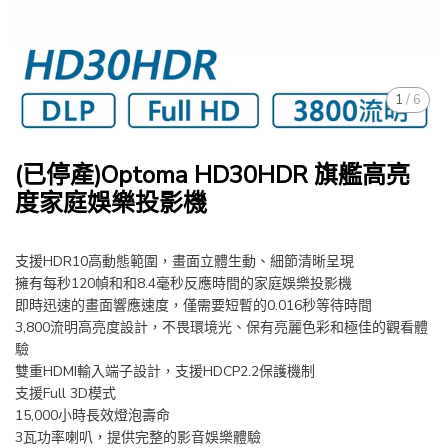
1
/
6
(已停產)Optoma HD30HDR 旗艦高亮
度家庭娛樂投影機
支援HDR10高動態範圍，畫面立體生動、細節清晰呈現
擁有每秒120幀和和8.4毫秒反應時間的家庭娛樂投影機
即時迅速的畫面響應速度，僅需要短暫的0.016秒等待時間
3,800流明高亮度設計，不畏環境光、保有亮麗色彩和極佳的觀看體
驗
雙重HDMI輸入端子設計，支援HDCP2.2保護機制
支援Full 3D模式
15,000小時長效燈泡壽命
3瓦功率喇叭，提供完整的影音娛樂體驗