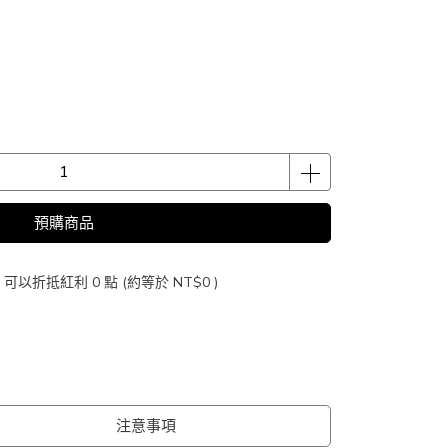
預購商品
 」可以折抵紅利
0
點 (約等於
NT$0
)
注意事項