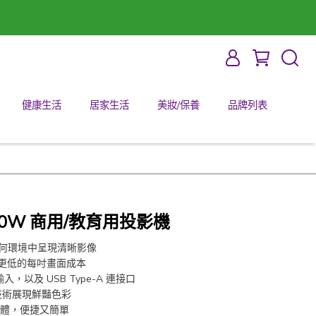
健康生活
居家生活
美妝/保養
品牌列表
A700W 商用/教育用投影機
在任何環境中呈現清晰影像​
，更低的每吋畫面成本​
，以及 USB Type-A 連接口
or™ 技術展現鮮豔色彩
機韌體，便捷又簡單