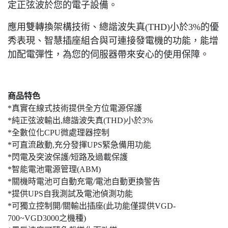
定正弦波於您的電子設備。
應用雙轉換架構技術、總諧波失真(THD)小於3%的優
秀表現、智慧插座組合與可連接發電機的功能，能增
加配電彈性，為您的伺服器帶來安心的使用保障。
商品特色
*真實在線式技術提供全方位電源保護
*純正弦波輸出,總諧波失真(THD)小於3%
*全數位化CPU微處理器控制
*可直流啟動,充分發揮UPS緊急備用功能
*閃電及突波保護/短路及過載保護
*智能電池電源管理(ABM)
*關機時電池可自動充電/電池自動更換警告
*提供UPS自我測試及電池偵測功能
*可獨立控制開/關輸出插座(此功能僅提供VGD-
700~VGD3000之機種)