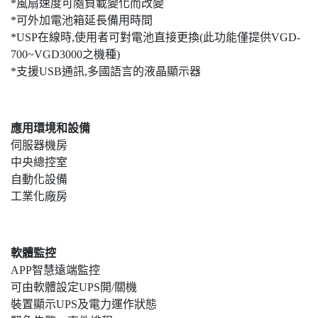
*風扇速度可隨負載變化而改變
*可外加電池箱延長備用時間
*USP在線時,使用者可對電池直接更換(此功能僅提供VGD-
700~VGD3000之機種)
*支援USB通訊,多國語言的液晶顯示器
應用環境和設備
伺服器機房
中央總控室
自動化設備
工業化廠房
軟體監控
APP智慧遠端監控
可由軟體設定UPS開/關機
裝置顯示UPS及電力運作狀態