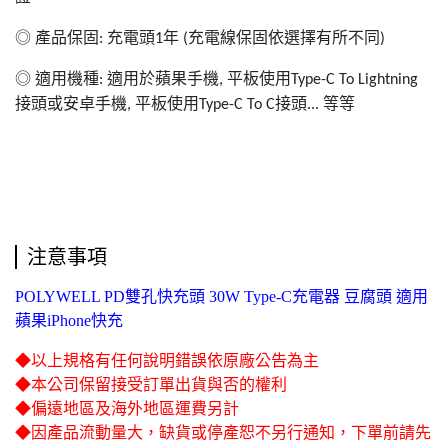
◎
產品保固
充電頭
年
充電線保固依選擇有所不同
:
1
(
)
◎
適用機種
適用於蘋果手機
平板使用
:
,
Type-C To Lightning
接頭或安卓手機
平板使用
接頭
等等
,
Type-C To C
...
注意事項
POLYWELL PD雙孔快充頭 30W Type-C充電器 豆腐頭 適用
蘋果iPhone快充
◆以上規格有任何說明錯誤依原廠公告為主
◆本公司保留接受訂單出貨與否的權利
◆偏遠地區及海外地區運費另計
◆因產品流動量大，缺貨或停產恕不另行通知，下單前請先