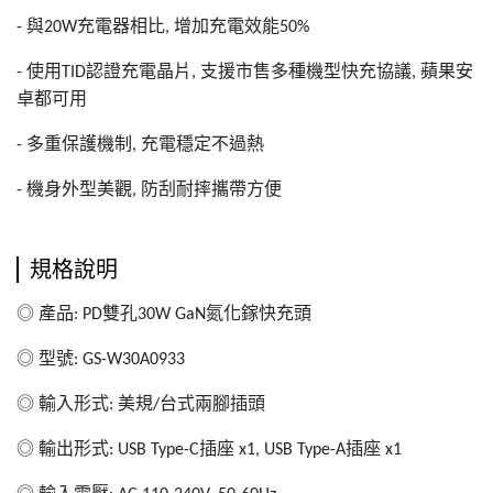
與
充電器相比
增加充電效能
-
20W
,
50%
使用
認證充電晶片
支援市售多種機型快充協議
蘋果安
-
TID
,
,
卓都可用
多重保護機制
充電穩定不過熱
-
,
機身外型美觀
防刮耐摔攜帶方便
-
,
規格說明
◎
產品
雙孔
氮化鎵快充頭
: PD
30W GaN
◎
型號
: GS-W30A0933
◎
輸入形式
美規
台式兩腳插頭
:
/
◎
輸出形式
插座
插座
: USB Type-C
x1, USB Type-A
x1