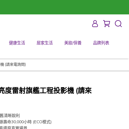
健康生活
居家生活
美妝/保養
品牌列表
影機 (請來電詢問)
0 高亮度雷射旗艦工程投影機 (請來
依舊清晰銳利
壽命30,000小時 (ECO模式)
逼真還原真實場景