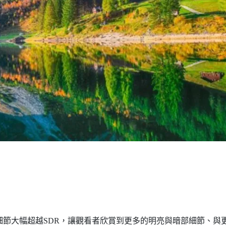
畫面細節大幅超越SDR，讓觀看者欣賞到更多的明亮與暗部細節、