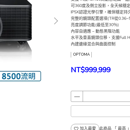
可360度及側立投影，全天候穩
IP5X認證光學引擎，確保穩定持
完整的鏡頭配置選項(TR從0.36~5.
亮度調節功能(最低至30％)
內容自適應 – 動態黑階功能
水平及垂直鏡頭位移、支援Full H
內建邊緣混合與曲面控制
OPTOMA
NT$999,999
加入最愛
此商品 「 最高