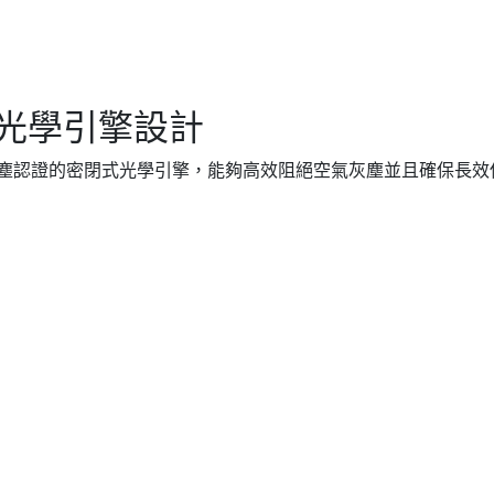
式光學引擎設計
X等級國際防塵認證的密閉式光學引擎，能夠高效阻絕空氣灰塵並且確保