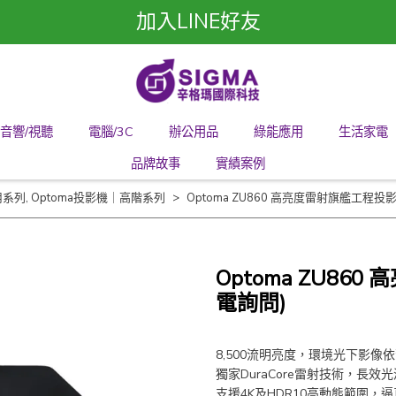
加入LINE好友
音響/視聽
電腦/3C
辦公用品
綠能應用
生活家電
品牌故事
實績案例
用系列
,
Optoma投影機｜高階系列
Optoma ZU860 高亮度雷射旗艦工程投
Optoma ZU86
電詢問)
8,500流明亮度，環境光下影像
獨家DuraCore雷射技術，長效光源
支援4K及HDR10高動態範圍，