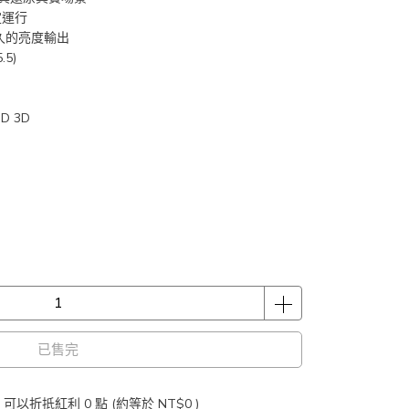
定運行
久的亮度輸出
5)
D 3D
已售完
 」可以折抵紅利
0
點 (約等於
NT$0
)