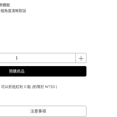
樂體驗
各個角度清晰對話
預購商品
 」可以折抵紅利
0
點 (約等於
NT$0
)
注意事項