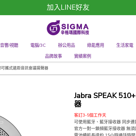
加入LINE好友
音響/視聽
電腦/3C
辦公用品
綠能應用
生活家電
品牌故事
實績案例
0+ 無線可攜式遠距音訊會議揚聲器
Jabra SPEAK
器
客訂3-5個工作天
可使用藍牙、藍牙接收器 同步連
官方一對一鎖頻藍牙接收器 無須
電池續航長達約 15小時通話時間