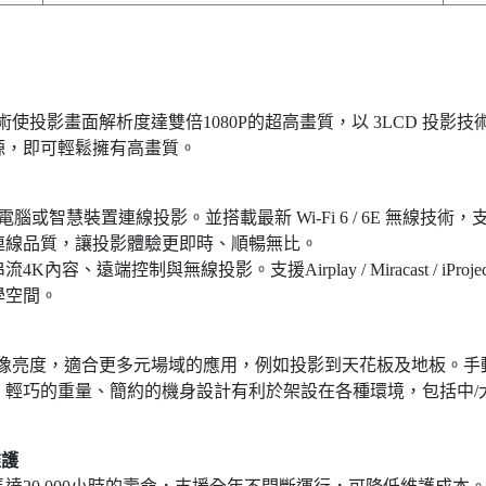
像技術使投影畫面解析度達雙倍1080P的超高畫質，以 3LCD 投影
源，即可輕鬆擁有高畫質。
腦或智慧裝置連線投影。並搭載最新 Wi-Fi 6 / 6E 無線技術
連線品質，讓投影體驗更即時、順暢無比。
、遠端控制與無線投影。支援Airplay / Miracast / iPr
學空間。
無損影像亮度，適合更多元場域的應用，例如投影到天花板及地板。
，輕巧的重量、簡約的機身設計有利於架設在各種環境，包括中/
維護