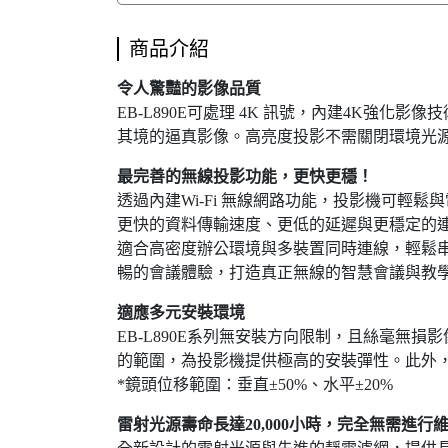
商品介紹
令人驚豔的影像品質
EB-L890E可處理 4K 訊號，內建4K強化影
其境的逼真影像。高亮度投影不需關閉環境光
最完善的無線投影功能，更快更穩！
透過內建Wi-Fi 無線網路功能，投影機可輕鬆與電
更快的資料傳輸速度、更低的延遲與更穩定的
適合高密度辦公環境與多裝置同時連線，輕鬆串流4K內容
暢的會議體驗，打造真正無線的智慧會議與教
適應多元安裝環境
EB-L890E系列無安裝方向限制，且絲毫
的範圍，為投影機提供極高的安裝彈性。此外
*鏡頭位移範圍：垂直±50%、水平±20%
雷射光源壽命長達20,000小時，完全無需進行