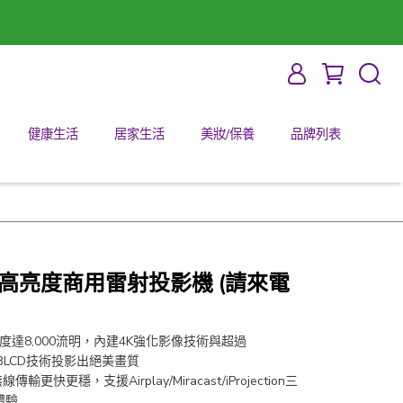
健康生活
居家生活
美妝/保養
品牌列表
90E 高亮度商用雷射投影機 (請來電
度達8,000流明，內建4K強化影像技術與超過
on 3LCD技術投影出絕美畫質
輸更快更穩，支援Airplay/Miracast/iProjection三
體驗