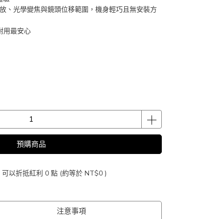
縮放、光學變焦與鏡頭位移範圍，機身輕巧且無安裝方
電耐用最安心
預購商品
 」可以折抵紅利
0
點 (約等於
NT$0
)
注意事項