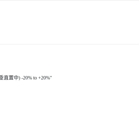
垂直置中) -20% to +20%"