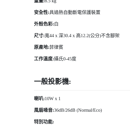
重量:
8.5 kg
安全性:
具過熱自動斷電保護裝置
外殼色彩:
白
尺寸:
寬44 x 深30.4 x 高12.2(公分)不含腳架
原產地:
菲律賓
工作溫度:
攝氏0-45度
一般投影機:
喇叭:
10W x 1
風扇噪音:
36dB/26dB (Normal/Eco)
特別功能: