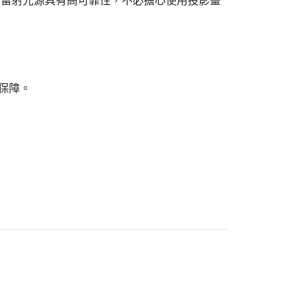
本。雷射光源具有高可靠性，不必擔心使用投影畫
保障。