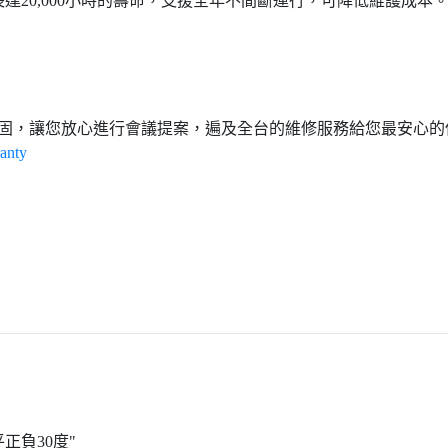
達20,000小時的壽命，支援全年不間斷運行，可降低維護成
保固，讓您放心進行會議提案，遍及全台的維修服務給您最安心的
anty
正負30度"