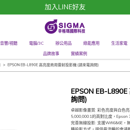
加入LINE好友
音響/視聽
電腦/3C
辦公用品
綠能應用
生活家電
品牌故事
實績案例
用
EPSON EB-L890E 高亮度商用雷射投影機 (請來電詢問)
EPSON EB-L8
詢問)
卓越影像畫質: 彩色亮度與白色亮
5,000,000:1的高對比度，Eps
完善無線投影: 支援Wifi6&6E，無線傳
種投影方式，提供最流暢的會議