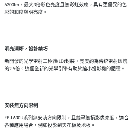
，最大
倍彩色亮度且無彩虹效應，具有更優異的色
6200lm
3
彩飽和度與明亮度。
明亮清晰，設計精巧
新開發的光學雷射二極體
封裝，亮度約為傳統雷射區塊
(LD)
的
倍。這個全新的光學引擎有助於縮小投影機的體積。
2.5
安裝無方向限制
系列無安裝方向限制，且絲毫無損影像亮度，適合
EB-L630U
各種應用場合，例如投影到天花板及地板。