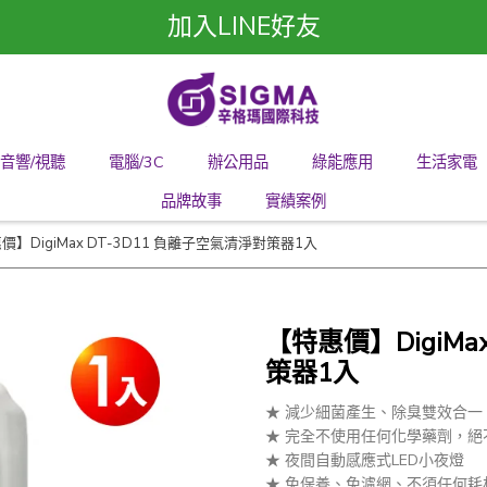
加入LINE好友
音響/視聽
電腦/3C
辦公用品
綠能應用
生活家電
品牌故事
實績案例
價】DigiMax DT-3D11 負離子空氣清淨對策器1入
【特惠價】DigiMa
策器1入
★ 減少細菌產生、除臭雙效合一
★ 完全不使用任何化學藥劑，絕
★ 夜間自動感應式LED小夜燈
★ 免保養、免濾網、不須任何耗