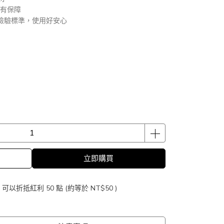
全有保障
國家檢驗標準，使用好安心
立即購買
 」可以折抵紅利
50
點 (約等於
NT$50
)