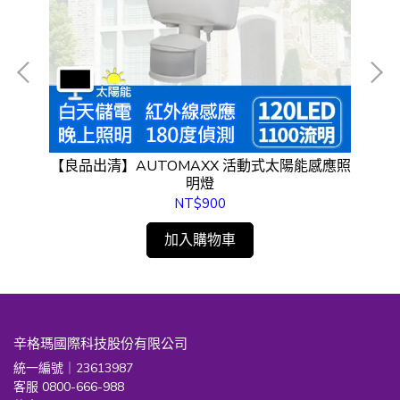
W電
【良品出清】AUTOMAXX 活動式太陽能感應照
A
明燈
NT$900
加入購物車
辛格瑪國際科技股份有限公司
統一編號｜23613987
客服 0800-666-988