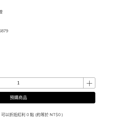
燈
879
預購商品
 」可以折抵紅利
0
點 (約等於
NT$0
)