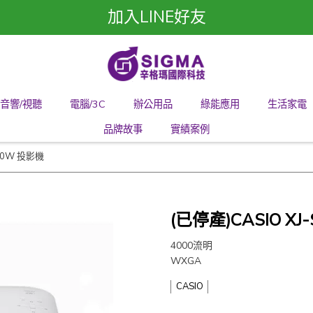
加入LINE好友
音響/視聽
電腦/3C
辦公用品
綠能應用
生活家電
品牌故事
實績案例
400W 投影機
(已停產)CASIO XJ
4000流明
WXGA
CASIO