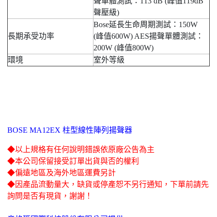
聲單體測試：113 dB (峰值119dB
聲壓級)
Bose延長生命周期測試：150W
長期承受功率
(峰值600W) AES揚聲單體測試：
200W (峰值800W)
環境
室外等級
BOSE MA12EX 柱型線性陣列揚聲器
◆以上規格有任何說明錯誤依原廠公告為主
◆本公司保留接受訂單出貨與否的權利
◆偏遠地區及海外地區運費另計
◆因產品流動量大，缺貨或停產恕不另行通知，下單前請先
詢問是否有現貨，謝謝！