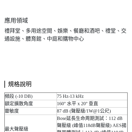
應用領域
禮拜堂、多用途空間、娛樂、餐廳和酒吧、禮堂、交
通設施、體育館、中庭和購物中心
規格說明
頻段 (-10 DB)
75 Hz-13 kHz
額定擴散角度
160° 水平 x 20° 垂直
靈敏度
87 dB (聲壓級/1W@1公尺)
Bose延長生命周期測試：112 dB
聲壓級 (峰值118dB聲壓級) AES揚
最大聲壓級