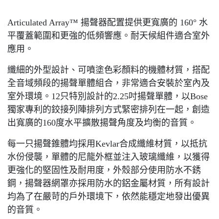
Articulated Array™ 揚聲器配置提供更寬廣的 160° 水
平覆蓋範圍和更強的低頻響應。耐天候組件適合室外
應用。
纖細的外型設計、可噴塗色彩顏料的機體材質，搭配
全音域頻段的揚聲單體組合，非常適合安裝於室內及
室外環境。12只特別設計的2.25吋揚聲單體，以Bose
獨家專利的鉸接列陣排列方式緊密排列在一起，創造
出寬廣的160度水平擴散揚聲角度及均衡的音質。
每一只揚聲錐體均採用Kevlar合成纖維材質，以抵抗
水份侵襲，單體的尼龍外框並注入玻璃纖維，以獲得
更強化的堅固性及耐用度，外殼部分使用防水不銹
鋼，揚聲器網罩亦採用防水的鋁金屬材質，所有設計
均為了在嚴苛的戶外環境下，依然能穩定地發出優異
的音質。