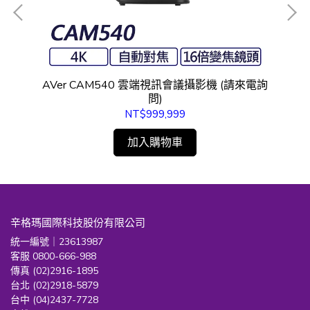
系統
AVer CAM540 雲端視訊會議攝影機 (請來電詢
(
問)
NT$999,999
加入購物車
辛格瑪國際科技股份有限公司
統一編號｜23613987
客服 0800-666-988
傳真 (02)2916-1895
台北 (02)2918-5879
台中 (04)2437-7728