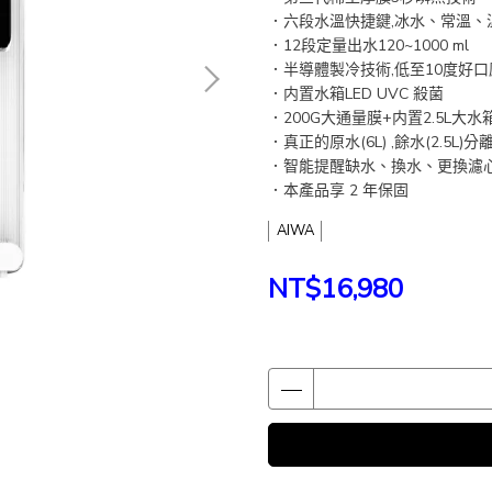
．六段水溫快捷鍵,冰水、常溫、
．12段定量出水120~1000 ml
．半導體製冷技術,低至10度好口
．内置水箱LED UVC 殺菌
．200G大通量膜+内置2.5L大
．真正的原水(6L) ,餘水(2.5L
．智能提醒缺水、換水、更換濾
．本產品享 2 年保固
AIWA
NT$16,980