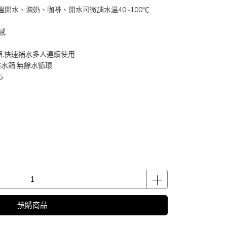
溫開水、泡奶、咖啡、開水可微調水温40~100℃
感
水箱,快速補水多人連續使用
)分離水箱,無餘水循環
心
預購商品