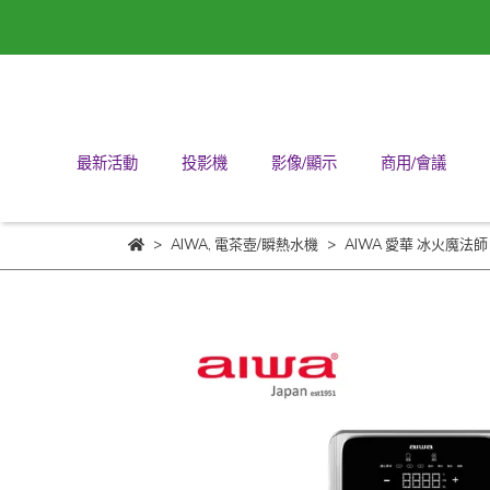
最新活動
投影機
影像/顯示
商用/會議
AIWA
,
電茶壺/瞬熱水機
AIWA 愛華 冰火魔法