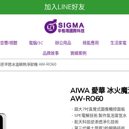
加入LINE好友
音響/視聽
電腦/3C
辦公用品
綠能應用
生活家電
品牌故事
實績案例
師 逆滲透冰溫瞬熱淨飲機 AW-RO60
AIWA 愛華 冰
AW-RO60
．超大7吋直覺式圖像觸控面板
．SPE電解技術,製作氣泡富氫水
．航天科技逆渗透淨化技術
．第三代稀土厚膜3秒瞬熱技術