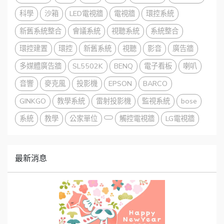
科學
沙箱
LED電視牆
電視牆
環控系統
新舊系統整合
會議系統
視聽系統
系統整合
環控建置
環控
新舊系統
視聽
影音
廣告牆
多媒體廣告牆
SL5502K
BENQ
電子看板
喇叭
音響
麥克風
投影機
EPSON
BARCO
GINKGO
教學系統
雷射投影機
監視系統
bose
系統
教學
公家單位
觸控電視牆
LG電視牆
最新消息